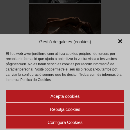
Gestió de galetes (cookies)
El lloc web www.jordiferre.com utilitza cookies pròpies i de tercers per
recopilar informació que ajuda a optimitzar la vostra visita a les vostres
pàgines web.
No es faran servir les cookies per recollir informació de
caràcter personal.
Vostè pot permetre el seu ús o rebutjar-lo, també pot
canviar la configuració sempre que ho desitgi.
Trobareu més informació a
la nostra Política de Cookies
Acepta cookies
Rebutja cookies
Configura Cookies
Política de privadesa
Legal
Política de Galetes (cookies)