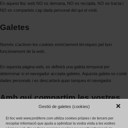
En aquest lloc web NO es demana, NO es recopila, NO es tracta i
NO es comparteix cap dada personal del qui el visiti.
Galetes
Només s’activen les cookies estrictament tècniques pel bon
funcionament de la web.
En aquesta pàgina web, es definirà una galeta temporal per
determinar si el navegador accepta galetes. Aquesta galeta no conté
dades personals i es descartarà quan tanqueu el navegador.
Amb qui compartim les vostres
dades
Gestió de galetes (cookies)
El lloc web www.jordiferre.com utilitza cookies pròpies i de tercers per
recopilar informació que ajuda a optimitzar la vostra visita a les vostres
No recopilem dades, per tant no les compartim