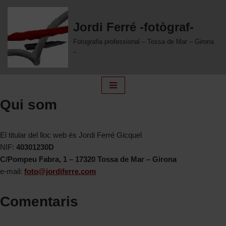
Jordi Ferré -fotògraf-
Skip
to
Fotografia professional – Tossa de Mar – Girona
content
–
Qui som
El titular del lloc web és Jordi Ferré Gicquel
NIF:
40301230D
C/Pompeu Fabra, 1 – 17320 Tossa de Mar – Girona
e-mail:
foto@jordiferre.com
Comentaris