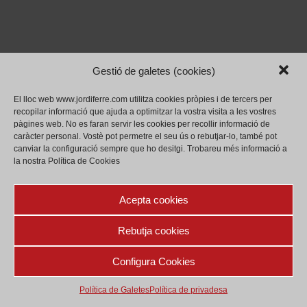
Gestió de galetes (cookies)
El lloc web www.jordiferre.com utilitza cookies pròpies i de tercers per
recopilar informació que ajuda a optimitzar la vostra visita a les vostres
pàgines web.
No es faran servir les cookies per recollir informació de
caràcter personal.
Vostè pot permetre el seu ús o rebutjar-lo, també pot
canviar la configuració sempre que ho desitgi.
Trobareu més informació a
la nostra Política de Cookies
Acepta cookies
Rebutja cookies
Configura Cookies
Política de privadesa
Legal
Política de Galetes (cookies)
Política de Galetes
Política de privadesa
(c) Jordi Ferré