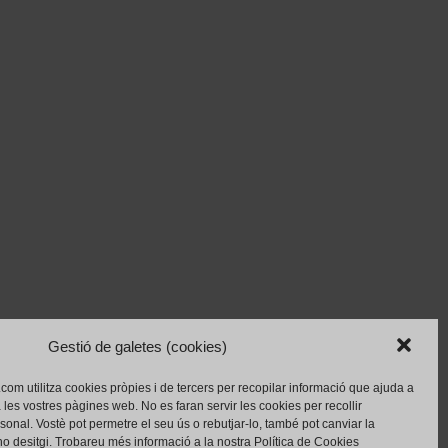
Gestió de galetes (cookies)
.com utilitza cookies pròpies i de tercers per recopilar informació que ajuda a
 a les vostres pàgines web.
No es faran servir les cookies per recollir
rsonal.
Vostè pot permetre el seu ús o rebutjar-lo, també pot canviar la
o desitgi.
Trobareu més informació a la nostra Política de Cookies