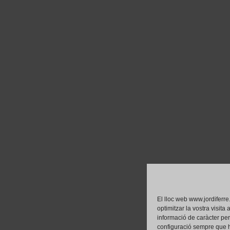
El lloc web www.jordiferre
optimitzar la vostra visita
informació de caràcter pe
configuració sempre que h