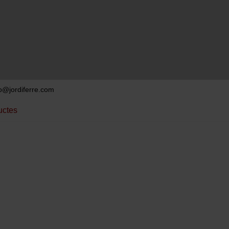
to@jordiferre.com
uctes