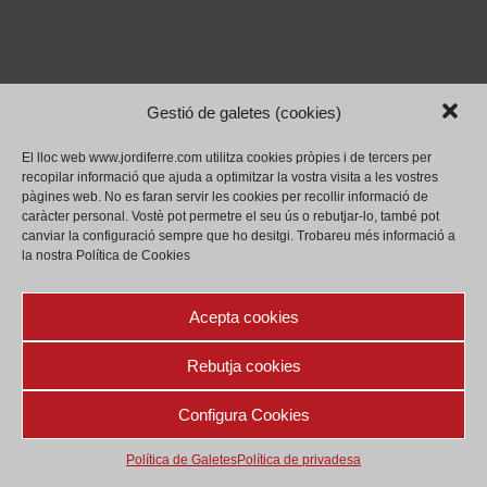
Gestió de galetes (cookies)
El lloc web www.jordiferre.com utilitza cookies pròpies i de tercers per
recopilar informació que ajuda a optimitzar la vostra visita a les vostres
pàgines web.
No es faran servir les cookies per recollir informació de
caràcter personal.
Vostè pot permetre el seu ús o rebutjar-lo, també pot
canviar la configuració sempre que ho desitgi.
Trobareu més informació a
la nostra Política de Cookies
Acepta cookies
Rebutja cookies
Configura Cookies
Política de privadesa
Legal
Política de Galetes (cookies)
Política de Galetes
Política de privadesa
(c) Jordi Ferré