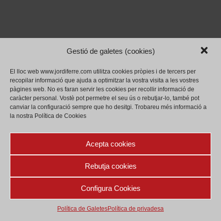
Gestió de galetes (cookies)
El lloc web www.jordiferre.com utilitza cookies pròpies i de tercers per
recopilar informació que ajuda a optimitzar la vostra visita a les vostres
pàgines web.
No es faran servir les cookies per recollir informació de
caràcter personal.
Vostè pot permetre el seu ús o rebutjar-lo, també pot
canviar la configuració sempre que ho desitgi.
Trobareu més informació a
la nostra Política de Cookies
Acepta cookies
Rebutja cookies
Configura Cookies
Política de privadesa
Legal
Política de Galetes (cookies)
Política de Galetes
Política de privadesa
(c) Jordi Ferré